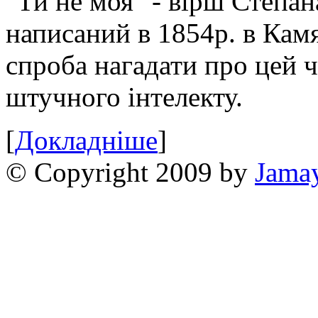
"Ти не моя" - вірш Степан
написаний в 1854р. в Камя
спроба нагадати про цей 
штучного інтелекту.
[
Докладніше
]
© Copyright 2009 by
Jama