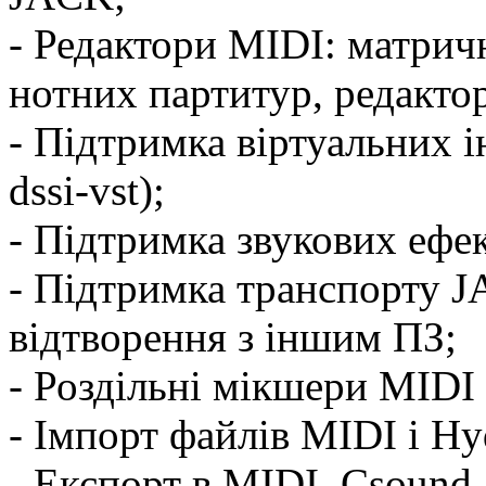
- Редактори MIDI: матрич
нотних партитур, редактор
- Підтримка віртуальних і
dssi-vst);
- Підтримка звукових ефе
- Підтримка транспорту J
відтворення з іншим ПЗ;
- Роздільні мікшери MIDI 
- Імпорт файлів MIDI і H
- Експорт в MIDI, Csound