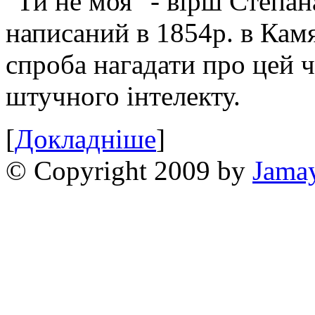
"Ти не моя" - вірш Степан
написаний в 1854р. в Камя
спроба нагадати про цей 
штучного інтелекту.
[
Докладніше
]
© Copyright 2009 by
Jama