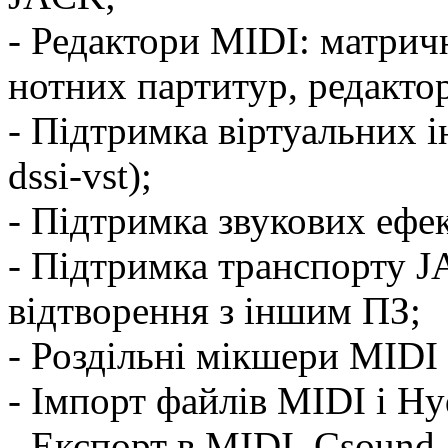
- Редактори MIDI: матрич
нотних партитур, редактор
- Підтримка віртуальних і
dssi-vst);
- Підтримка звукових ефе
- Підтримка транспорту J
відтворення з іншим ПЗ;
- Роздільні мікшери MIDI 
- Імпорт файлів MIDI і H
- Експорт в MIDI, Csound