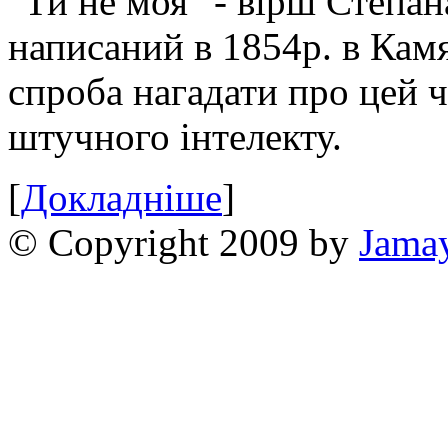
"Ти не моя" - вірш Степан
написаний в 1854р. в Камя
спроба нагадати про цей 
штучного інтелекту.
[
Докладніше
]
© Copyright 2009 by
Jama