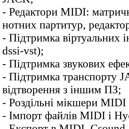
- Редактори MIDI: матрич
нотних партитур, редактор
- Підтримка віртуальних і
dssi-vst);
- Підтримка звукових ефе
- Підтримка транспорту J
відтворення з іншим ПЗ;
- Роздільні мікшери MIDI 
- Імпорт файлів MIDI і H
- Експорт в MIDI, Csound