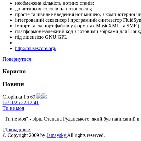
необмежена кількість нотних станів;
до чотирьох голосів на нотоносець;
просте та швидке введення нот мишею, з комп’ютерної чи
інтегрований секвенсер і програмний синтезатор FluidSyn
імпорт та експорт файлів у форматах MusicXML та SMF („S
платформонезалежний код з готовими збірками для Linux
під ліцензією GNU GPL.
http://musescore.org/
Повернутися
Корисно
Новини
Сторінка 1 з 69
12/11/25 22:12:41
Ти не моя
"Ти не моя" - вірш Степана Руданського, який був написаний в 
[
Докладніше
]
© Copyright 2009 by
Jamaysky
All rights reserved.