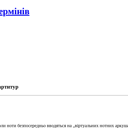
ермінів
артитур
ли ноти безпосередньо вводяться на „віртуальних нотних аркуш