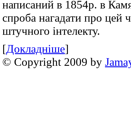
написаний в 1854р. в Камя
спроба нагадати про цей 
штучного інтелекту.
[
Докладніше
]
© Copyright 2009 by
Jama