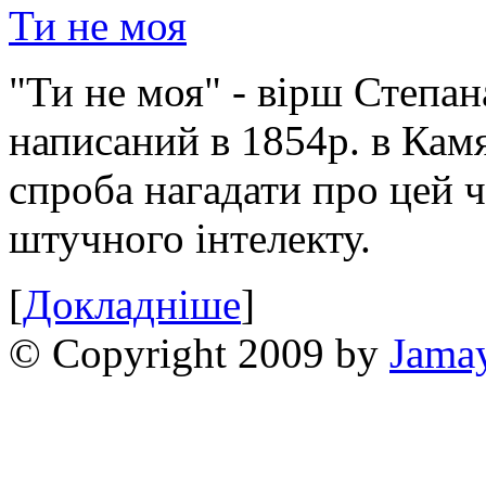
Ти не моя
"Ти не моя" - вірш Степан
написаний в 1854р. в Камя
спроба нагадати про цей 
штучного інтелекту.
[
Докладніше
]
© Copyright 2009 by
Jama