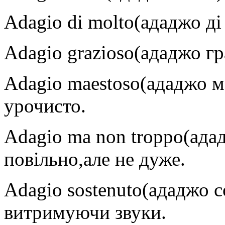
Adagio di molto(ададжо д
Adagio grazioso(ададжо гр
Adagio maestoso(ададжо м
урочисто.
Adagio ma non troppo(ада
повільно,але не дуже.
Adagio sostenuto(ададжо с
витримуючи звуки.