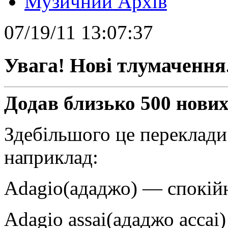
Музичний Архів
07/19/11 13:07:37
Увага! Нові тлумачення
Додав близько 500 нових
Здебільшого це переклади
наприклад:
Adagio(ададжо) — спокійн
Adagio assai(ададжо accai