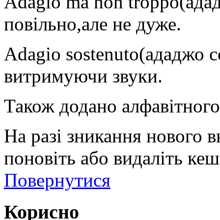
Adagio ma non troppo(ада
повільно,але не дуже.
Adagio sostenuto(ададжо с
витримуючи звуки.
Також додано алфавітного
На разі зникання нового в
поновіть або видаліть кеш
Повернутися
Корисно