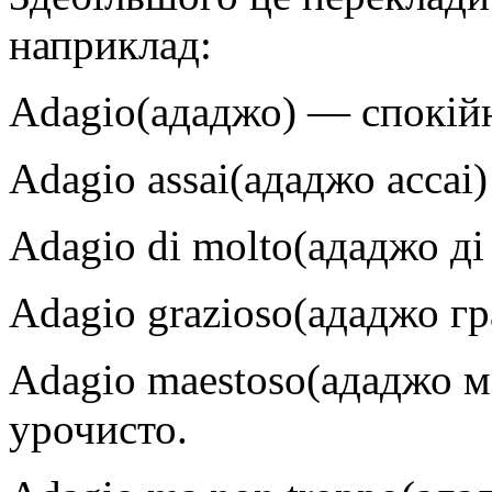
наприклад:
Adagio(ададжо) — спокійн
Adagio assai(ададжо accai
Adagio di molto(ададжо д
Adagio grazioso(ададжо гр
Adagio maestoso(ададжо м
урочисто.