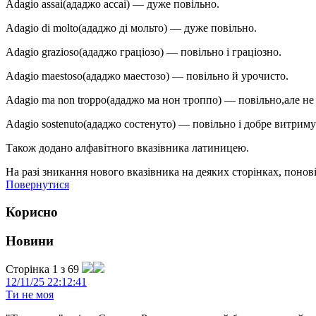
Adagio assai(ададжо accai) — дуже повільно.
Adagio di molto(ададжо ді мольто) — дуже повільно.
Adagio grazioso(ададжо граціозо) — повільно і граціозно.
Adagio maestoso(ададжо маестозо) — повільно й урочисто.
Adagio ma non troppo(ададжо ма нон троппо) — повільно,але не
Adagio sostenuto(ададжо состенуто) — повільно і добре витрим
Також додано алфавітного вказівника латиницею.
На разі зникання нового вказівника на деяких сторінках, поновіт
Повернутися
Корисно
Новини
Сторінка 1 з 69
12/11/25 22:12:41
Ти не моя