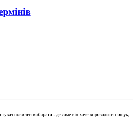
ермінів
истувач повинен вибирати - де саме він хоче впровадити пошук,