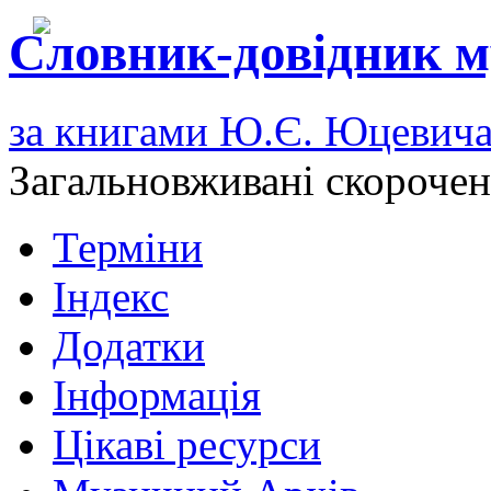
Словник-довідник м
за книгами Ю.Є. Юцевич
Загальновживані скороче
Терміни
Індекс
Додатки
Інформація
Цікаві ресурси