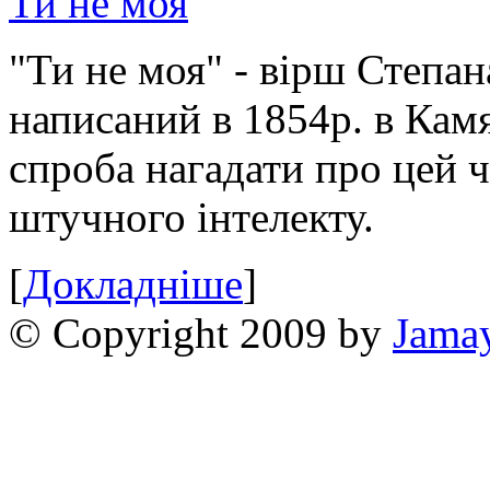
Ти не моя
"Ти не моя" - вірш Степан
написаний в 1854р. в Камя
спроба нагадати про цей 
штучного інтелекту.
[
Докладніше
]
© Copyright 2009 by
Jama