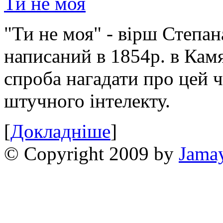
Ти не моя
"Ти не моя" - вірш Степан
написаний в 1854р. в Камя
спроба нагадати про цей 
штучного інтелекту.
[
Докладніше
]
© Copyright 2009 by
Jama