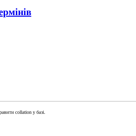
ермінів
вити collation у базі.