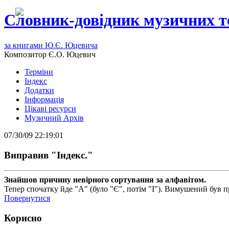
Словник-довідник музичних т
за книгами Ю.Є. Юцевича
Композитор Є.О. Юцевич
Терміни
Індекс
Додатки
Інформація
Цікаві ресурси
Музичний Архів
07/30/09 22:19:01
Виправив "Індекс."
Знайшов причину невірного сортування за алфавітом.
Тепер спочатку йде "А" (було "Є", потім "І"). Вимушений був пра
Повернутися
Корисно