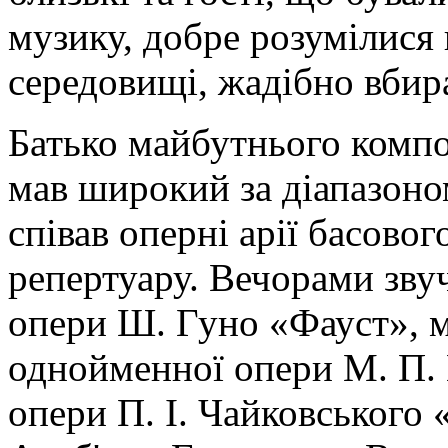
музику, добре розумілися
середовищі, жадібно вбир
Батько майбутнього комп
мав широкий за діапазоно
співав оперні арії басово
репертуару. Вечорами зву
опери Ш. Гуно «Фауст», м
однойменної опери М. П. 
опери П. І. Чайковського 