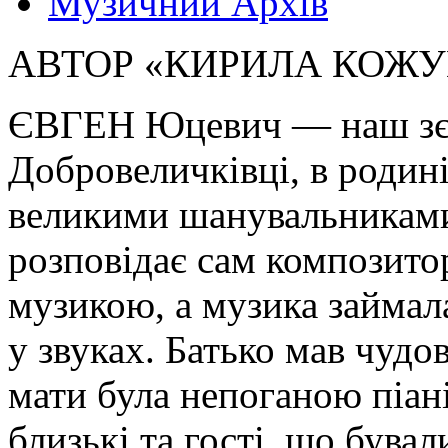
Музичний Архів
АВТОР «КИРИЛА КОЖУ
ЄВГЕН Юцевич — наш зєм
Добровеличківці, в родині
великими шанувальниками
розповідає сам композитор
музикою, а музика займал
у звуках. Батько мав чудо
мати була непоганою піані
близькі та гості, що бува