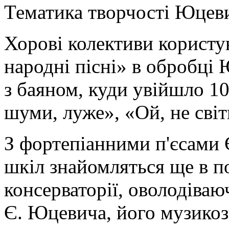
Тематика творчості Юцев
Хорові колективи користу
народні пісні» в обробці
з баяном, куди увійшло 10
шуми, луже», «Ой, не світ
З фортепіанними п'єсами
шкіл знайомляться ще в п
консерваторії, оволодіва
Є. Юцевича, його музикозн