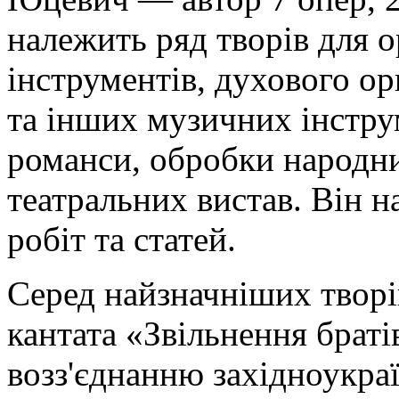
належить ряд творів для 
інструментів, духового ор
та інших музичних інструм
романси, обробки народни
театральних вистав. Він 
робіт та статей.
Серед найзначніших творі
кантата «Звільнення браті
возз'єднанню західноукраї