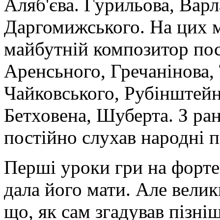
Аляб'єва. Гурильова, Варл
Даргомижського. На цих 
майбутній композитор пос
Аренсьного, Гречанінова, 
Чайковського, Рубінштейн
Бетховена, Шуберта. З ра
постійно слухав народні п
Перші уроки гри на форте
дала його мати. Але велики
що, як сам згадував пізні