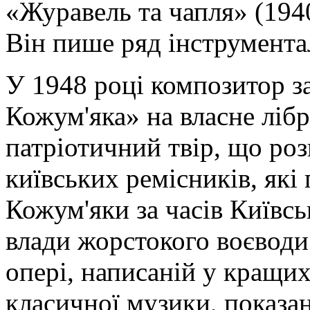
«Журавель та чапля» (1940
Він пише ряд інструмента
У 1948 році композитор з
Кожум'яка» на власне лібр
патріотичний твір, що ро
київських ремісників, які
Кожум'яки за часів Київськ
влади жорстокого воєводи 
опері, написаній у кращи
класичної музики, показа