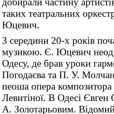
добирали частину артистів
таких театральних оркест
Юцевич.
З середини 20-х років поч
музикою. Є. Юцевич неодн
Одесу, де брав уроки гармо
Погодаєва та П. У. Молча
пеоша опера композитора 
Левитіної. В Одесі Євген
А. Золотарьовим. Відомий