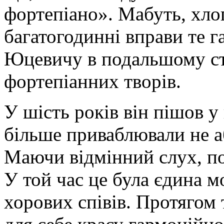
фортепіано». Мабуть, хло
багатогодинні вправи те г
Юцевичу в подальшому ста
фортепіанних творів.
У шість років він пішов у
більше приваблювали не аб
Маючи відмінний слух, по
У той час це була єдина 
хорових співів. Протягом 