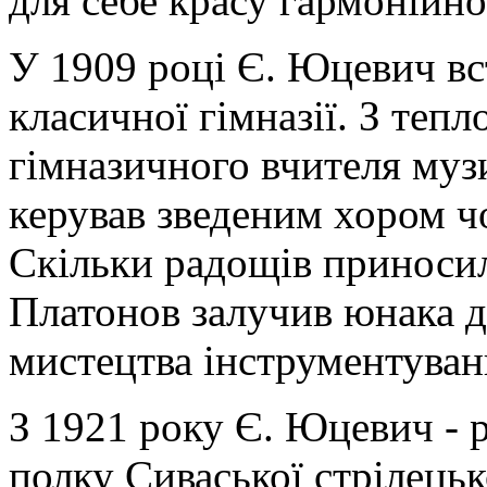
для себе красу гармонійно
У 1909 році Є. Юцевич вс
класичної гімназії. З теп
гімназичного вчителя музи
керував зведеним хором чо
Скільки радощів приносил
Платонов залучив юнака д
мистецтва інструментуван
З 1921 року Є. Юцевич - 
полку Сиваської стрілецько