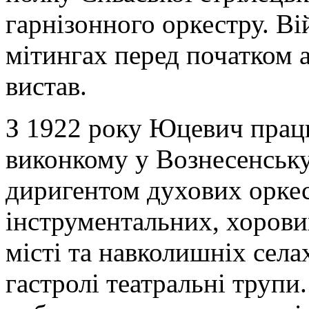
гарнізонного оркестру. Ві
мітингах перед початком 
вистав.
З 1922 року Юцевич прац
виконкому у Вознесенську
диригентом духових оркес
інструментальних, хорови
місті та навколишніх села
гастролі театральні трупи.