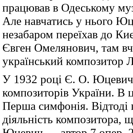
працював в Одеському му
Але навчатись у нього Юц
незабаром переїхав до Киє
Євген Омелянович, там вч
український композитор 
У 1932 році Є. О. Юцевич
композиторів України. В ц
Перша симфонія. Відтоді 
діяльність композитора, щ
Юцевич — автор 7 опер, 2