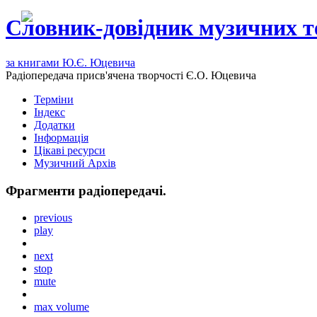
Словник-довідник музичних т
за книгами Ю.Є. Юцевича
Радіопередача присв'ячена творчості Є.О. Юцевича
Терміни
Індекс
Додатки
Інформація
Цікаві ресурси
Музичний Архів
Фрагменти радіопередачі.
previous
play
next
stop
mute
max volume