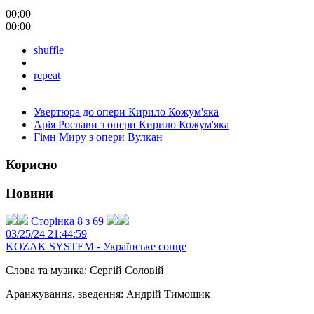
00:00
00:00
shuffle
repeat
Увертюра до опери Кирило Кожум'яка
Арія Рослави з опери Кирило Кожум'яка
Гімн Миру з опери Вулкан
Корисно
Новини
Сторінка 8 з 69
03/25/24 21:44:59
KOZAK SYSTEM - Українське сонце
Слова та музика: Сергій Соловій
Аранжування, зведення: Андрій Тимощик