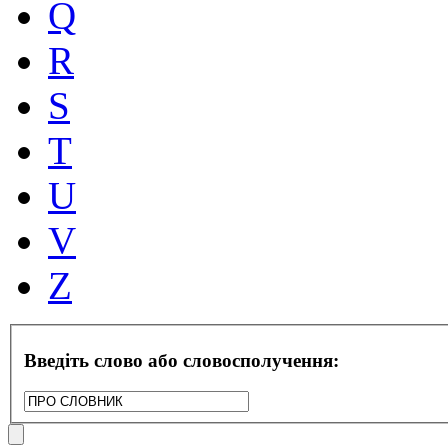
Q
R
S
T
U
V
Z
Введіть слово або словосполучення: