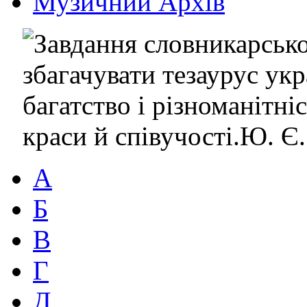
Музичний Архів
А
Б
В
Г
Д