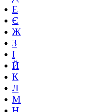
Е
Є
Ж
З
І
Й
К
Л
М
Н