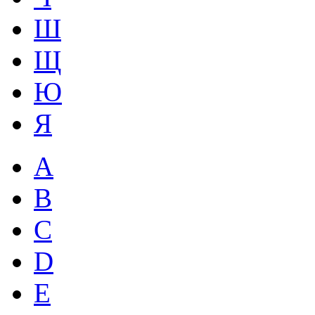
Ш
Щ
Ю
Я
A
B
C
D
E