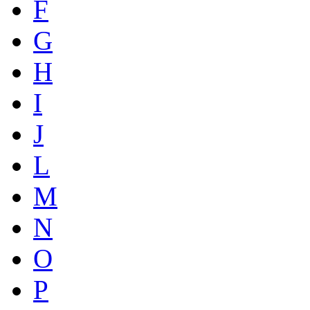
F
G
H
I
J
L
M
N
O
P