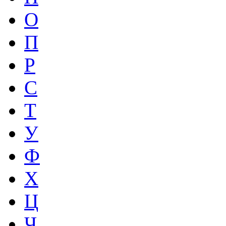
О
П
Р
С
Т
У
Ф
Х
Ц
Ч