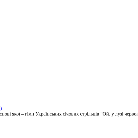
)
нові якої – гімн Українських січових стрільців “Ой, у лузі черво