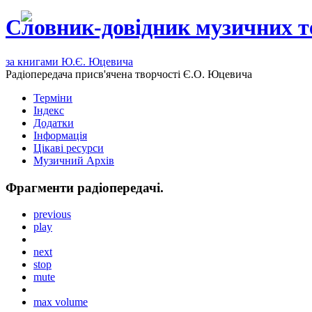
Словник-довідник музичних т
за книгами Ю.Є. Юцевича
Радіопередача присв'ячена творчості Є.О. Юцевича
Терміни
Індекс
Додатки
Інформація
Цікаві ресурси
Музичний Архів
Фрагменти радіопередачі.
previous
play
next
stop
mute
max volume