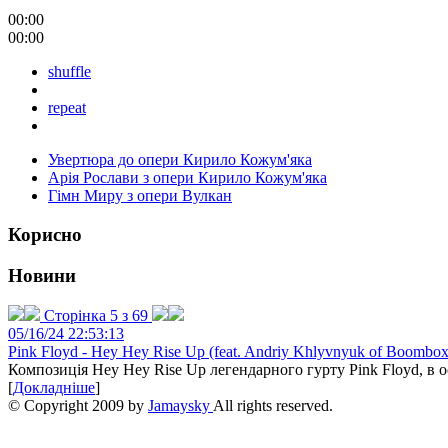
00:00
00:00
shuffle
repeat
Увертюра до опери Кирило Кожум'яка
Арія Рослави з опери Кирило Кожум'яка
Гімн Миру з опери Вулкан
Корисно
Новини
Сторінка 5 з 69
05/16/24 22:53:13
Pink Floyd - Hey Hey Rise Up (feat. Andriy Khlyvnyuk of Boombox
Композиція Hey Hey Rise Up легендарного гурту Pink Floyd, в ос
[
Докладніше
]
© Copyright 2009 by
Jamaysky
All rights reserved.