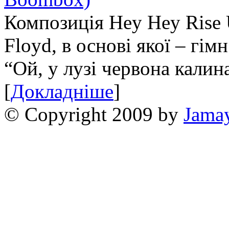
Композиція Hey Hey Rise 
Floyd, в основі якої – гім
“Ой, у лузі червона калин
[
Докладніше
]
© Copyright 2009 by
Jama