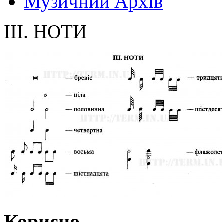
Музичний Архів
III. НОТИ
Корисно