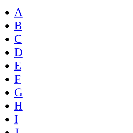
A
B
C
D
E
F
G
H
I
J