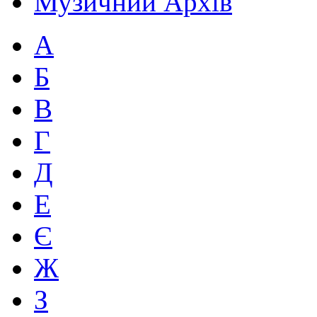
Музичний Архів
А
Б
В
Г
Д
Е
Є
Ж
З