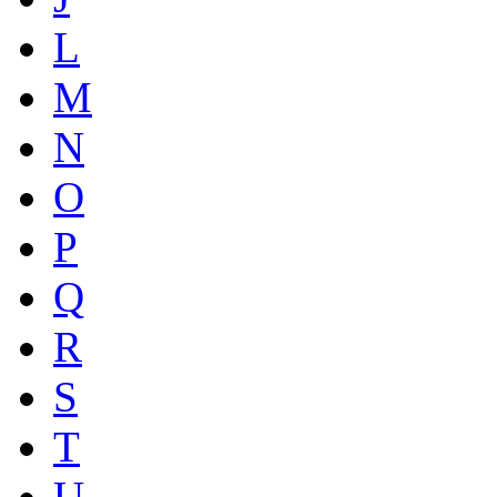
L
M
N
O
P
Q
R
S
T
U