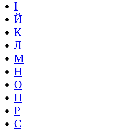
І
Й
К
Л
М
Н
О
П
Р
С