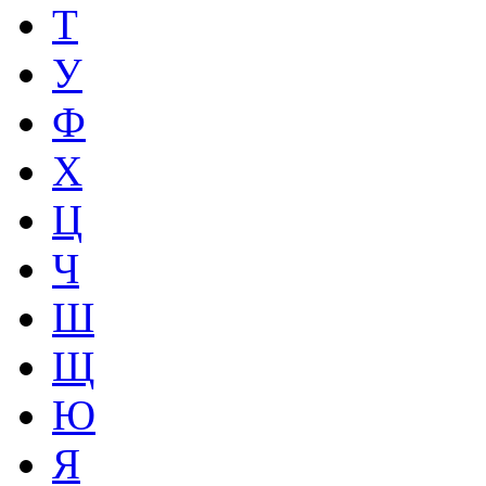
Т
У
Ф
Х
Ц
Ч
Ш
Щ
Ю
Я