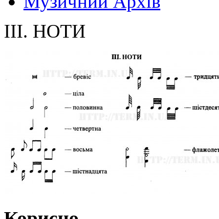
Музичний Архів
III. НОТИ
Корисно