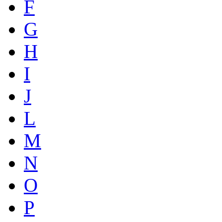
F
G
H
I
J
L
M
N
O
P