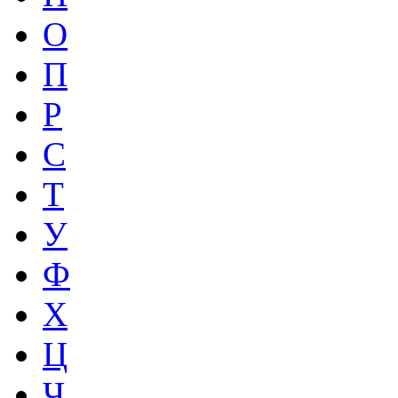
О
П
Р
С
Т
У
Ф
Х
Ц
Ч