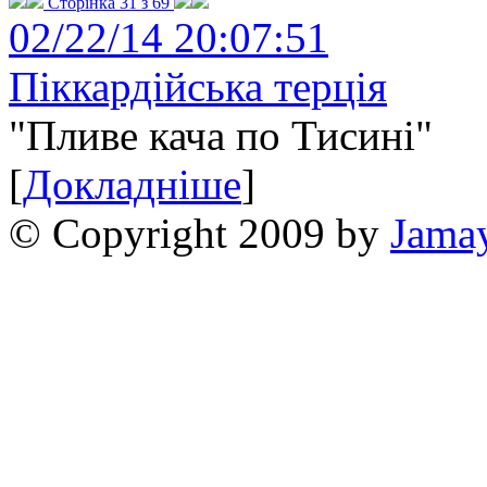
Сторінка 31 з 69
02/22/14 20:07:51
Піккардійська терція
"Пливе кача по Тисині"
[
Докладніше
]
© Copyright 2009 by
Jama