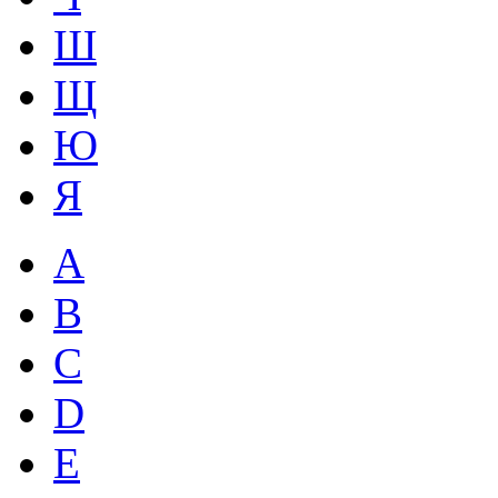
Ш
Щ
Ю
Я
A
B
C
D
E