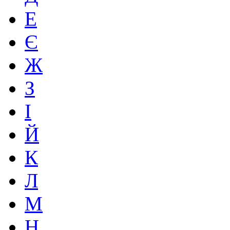
Е
Є
Ж
З
І
Й
К
Л
М
Н