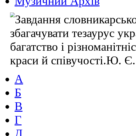
Музичний Архів
А
Б
В
Г
Д