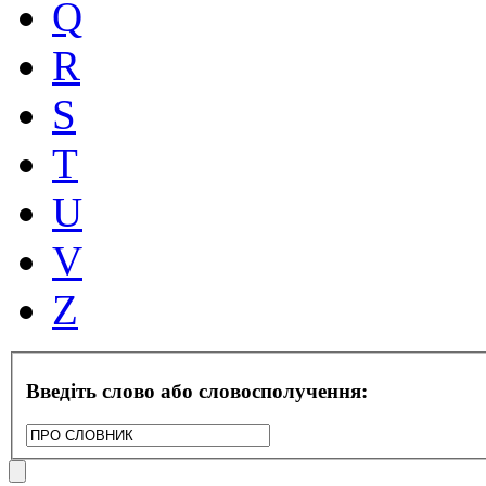
Q
R
S
T
U
V
Z
Введіть слово або словосполучення: