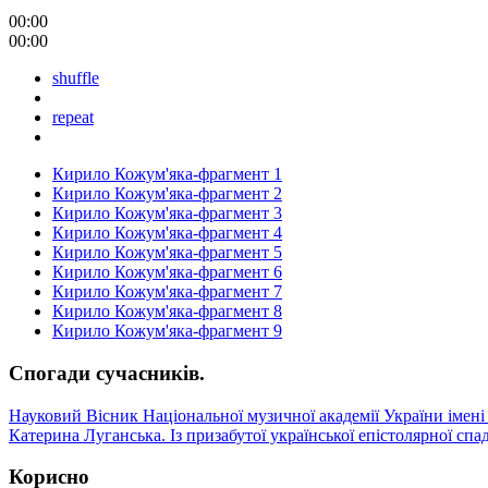
00:00
00:00
shuffle
repeat
Кирило Кожум'яка-фрагмент 1
Кирило Кожум'яка-фрагмент 2
Кирило Кожум'яка-фрагмент 3
Кирило Кожум'яка-фрагмент 4
Кирило Кожум'яка-фрагмент 5
Кирило Кожум'яка-фрагмент 6
Кирило Кожум'яка-фрагмент 7
Кирило Кожум'яка-фрагмент 8
Кирило Кожум'яка-фрагмент 9
Спогади сучасників.
Науковий Вісник Національної музичної академії України імені 
Катерина Луганська. Із призабутої української епістолярної сп
Корисно