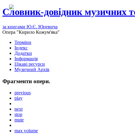
Словник-довідник музичних т
за книгами Ю.Є. Юцевича
Опера "Кирило Кожум'яка"
Терміни
Індекс
Додатки
Інформація
Цікаві ресурси
Музичний Архів
Фрагменти опери.
previous
play
next
stop
mute
max volume