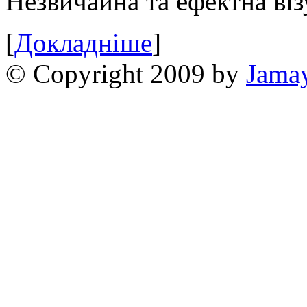
Незвичайна та ефектна віз
[
Докладніше
]
© Copyright 2009 by
Jama