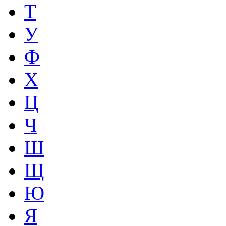
Т
У
Ф
Х
Ц
Ч
Ш
Щ
Ю
Я