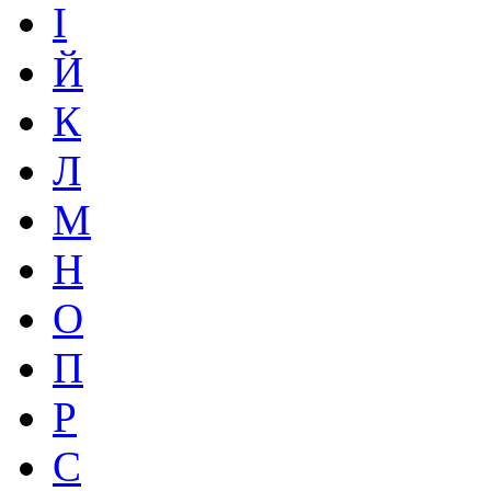
І
Й
К
Л
М
Н
О
П
Р
С