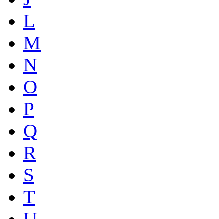
L
M
N
O
P
Q
R
S
T
U