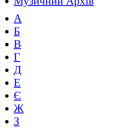
Музичний Архів
А
Б
В
Г
Д
Е
Є
Ж
З