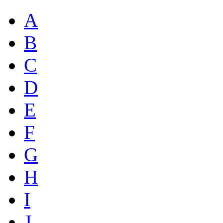
A
B
C
D
E
F
G
H
I
J