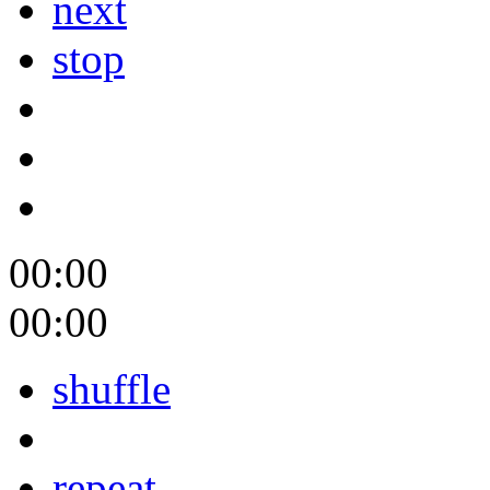
next
stop
00:00
00:00
shuffle
repeat