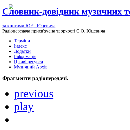
Словник-довідник музичних т
за книгами Ю.Є. Юцевича
Радіопередача присв'ячена творчості Є.О. Юцевича
Терміни
Індекс
Додатки
Інформація
Цікаві ресурси
Музичний Архів
Фрагменти радіопередачі.
previous
play