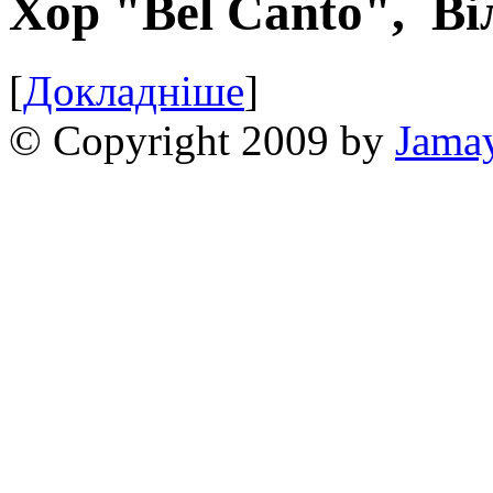
Хор "Bel Canto",
Ві
[
Докладніше
]
© Copyright 2009 by
Jama