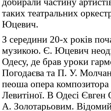
добирали частину артистів
таких театральних оркест
Юцевич.
З середини 20-х років поч
музикою. Є. Юцевич неодн
Одесу, де брав уроки гармо
Погодаєва та П. У. Молча
пеоша опера композитора 
Левитіної. В Одесі Євген
А. Золотарьовим. Відомий