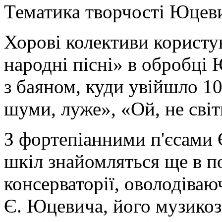
Тематика творчості Юцев
Хорові колективи користу
народні пісні» в обробці
з баяном, куди увійшло 10
шуми, луже», «Ой, не світ
З фортепіанними п'єсами
шкіл знайомляться ще в п
консерваторії, оволодіва
Є. Юцевича, його музикозн