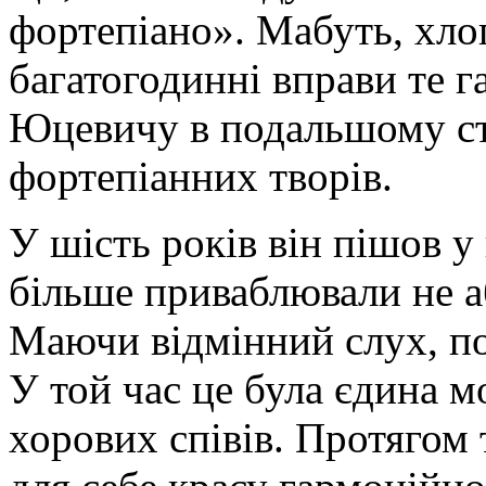
фортепіано». Мабуть, хло
багатогодинні вправи те г
Юцевичу в подальшому ста
фортепіанних творів.
У шість років він пішов у
більше приваблювали не аб
Маючи відмінний слух, по
У той час це була єдина 
хорових співів. Протягом 