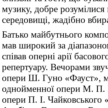
музику, добре розумілися
середовищі, жадібно вбир
Батько майбутнього комп
мав широкий за діапазоно
співав оперні арії басово
репертуару. Вечорами зву
опери Ш. Гуно «Фауст», м
однойменної опери М. П. 
опери П. І. Чайковського 