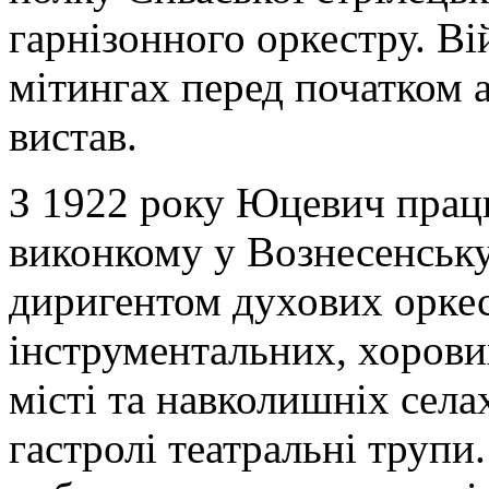
гарнізонного оркестру. Ві
мітингах перед початком 
вистав.
З 1922 року Юцевич прац
виконкому у Вознесенську
диригентом духових оркес
інструментальних, хорови
місті та навколишніх села
гастролі театральні трупи.