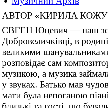
Музичний Архів
АВТОР «КИРИЛА КОЖУ
ЄВГЕН Юцевич — наш зєм
Добровеличківці, в родині
великими шанувальниками
розповідає сам композитор
музикою, а музика займал
у звуках. Батько мав чудо
мати була непоганою піані
близькі та гості, що бува