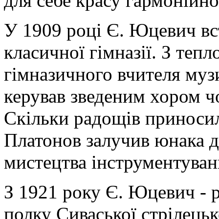
для себе красу гармонійно
У 1909 році Є. Юцевич вс
класичної гімназії. З теп
гімназичного вчителя музи
керував зведеним хором чо
Скільки радощів приносил
Платонов залучив юнака д
мистецтва інструментуван
З 1921 року Є. Юцевич - 
полку Сиваської стрілецько