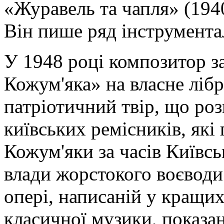
«Журавель та чапля» (1940
Він пише ряд інструмента
У 1948 році композитор з
Кожум'яка» на власне лібр
патріотичний твір, що ро
київських ремісників, які
Кожум'яки за часів Київськ
влади жорстокого воєводи 
опері, написаній у кращи
класичної музики, показа