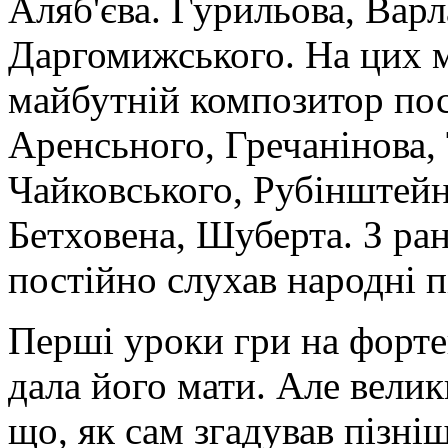
Аляб'єва. Гурильова, Варл
Даргомижського. На цих 
майбутній композитор пос
Аренсьного, Гречанінова, 
Чайковського, Рубінштейн
Бетховена, Шуберта. З ра
постійно слухав народні п
Перші уроки гри на форте
дала його мати. Але велики
що, як сам згадував пізні