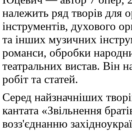
належить ряд творів для 
інструментів, духового ор
та інших музичних інструм
романси, обробки народни
театральних вистав. Він 
робіт та статей.
Серед найзначніших творі
кантата «Звільнення браті
возз'єднанню західноукраї