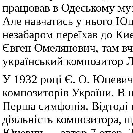
працював в Одеському му
Але навчатись у нього Юц
незабаром переїхав до Киє
Євген Омелянович, там вч
український композитор 
У 1932 році Є. О. Юцевич
композиторів України. В ц
Перша симфонія. Відтоді 
діяльність композитора, щ
Юцевич — автор 7 опер, 2