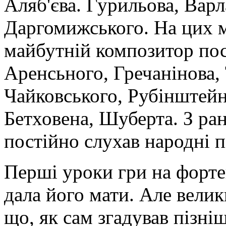
Аляб'єва. Гурильова, Варл
Даргомижського. На цих 
майбутній композитор пос
Аренсьного, Гречанінова, 
Чайковського, Рубінштейн
Бетховена, Шуберта. З ра
постійно слухав народні п
Перші уроки гри на форте
дала його мати. Але велики
що, як сам згадував пізні