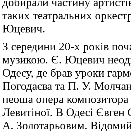
добирали частину артистів
таких театральних оркест
Юцевич.
З середини 20-х років поч
музикою. Є. Юцевич неодн
Одесу, де брав уроки гармо
Погодаєва та П. У. Молча
пеоша опера композитора 
Левитіної. В Одесі Євген
А. Золотарьовим. Відомий