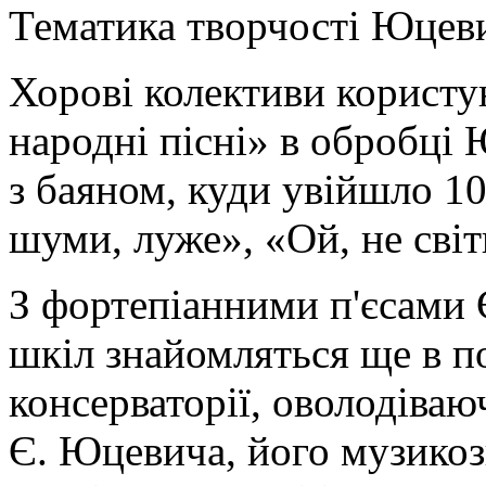
Тематика творчості Юцев
Хорові колективи користу
народні пісні» в обробці
з баяном, куди увійшло 10
шуми, луже», «Ой, не світ
З фортепіанними п'єсами
шкіл знайомляться ще в п
консерваторії, оволодіва
Є. Юцевича, його музикозн