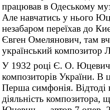
працював в Одеському му
Але навчатись у нього Юц
незабаром переїхав до Киє
Євген Омелянович, там вч
український композитор 
У 1932 році Є. О. Юцевич
композиторів України. В ц
Перша симфонія. Відтоді 
діяльність композитора, щ
Юцевич — автор 7 опер, 2