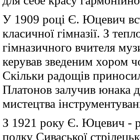
для себе красу гармонійно
У 1909 році Є. Юцевич вс
класичної гімназії. З теп
гімназичного вчителя музи
керував зведеним хором чо
Скільки радощів приносил
Платонов залучив юнака д
мистецтва інструментуван
З 1921 року Є. Юцевич - 
полку Сиваської стрілецько