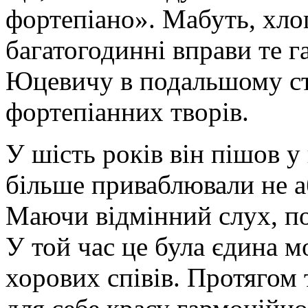
фортепіано». Мабуть, хло
багатогодинні вправи те г
Юцевичу в подальшому ста
фортепіанних творів.
У шість років він пішов у
більше приваблювали не аб
Маючи відмінний слух, по
У той час це була єдина 
хорових співів. Протягом 