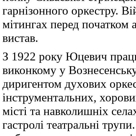
гарнізонного оркестру. Ві
мітингах перед початком 
вистав.
З 1922 року Юцевич прац
виконкому у Вознесенську
диригентом духових оркес
інструментальних, хорови
місті та навколишніх села
гастролі театральні трупи.