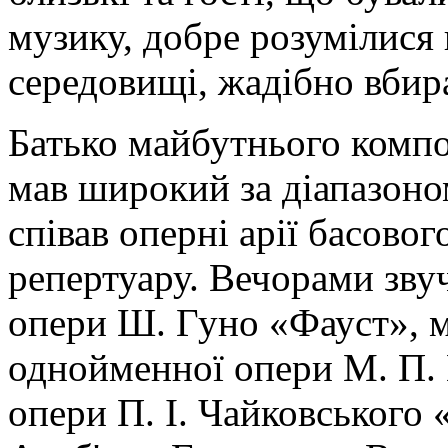
музику, добре розумілися
середовищі, жадібно вбир
Батько майбутнього комп
мав широкий за діапазоно
співав оперні арії басово
репертуару. Вечорами зву
опери Ш. Гуно «Фауст», м
однойменної опери М. П. 
опери П. І. Чайковського 