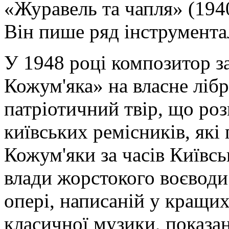
«Журавель та чапля» (1940
Він пише ряд інструмента
У 1948 році композитор з
Кожум'яка» на власне лібр
патріотичний твір, що ро
київських ремісників, які
Кожум'яки за часів Київськ
влади жорстокого воєводи 
опері, написаній у кращи
класичної музики, показа