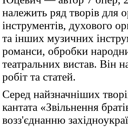
належить ряд творів для 
інструментів, духового ор
та інших музичних інструм
романси, обробки народни
театральних вистав. Він 
робіт та статей.
Серед найзначніших творі
кантата «Звільнення браті
возз'єднанню західноукраї