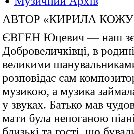
Музичний Архів
АВТОР «КИРИЛА КОЖУ
ЄВГЕН Юцевич — наш зєм
Добровеличківці, в родині
великими шанувальниками
розповідає сам композитор
музикою, а музика займал
у звуках. Батько мав чудо
мати була непоганою піані
близькі та гості, що бува