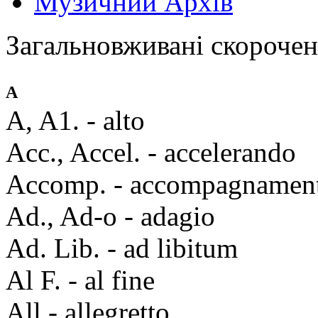
Музичний Архів
Загальновживані скороче
A
A, A1. - alto
Acc., Accel. - accelerando
Accomp. - accompagnamen
Ad., Ad-o - adagio
Ad. Lib. - ad libitum
Al F. - al fine
All.- allegretto