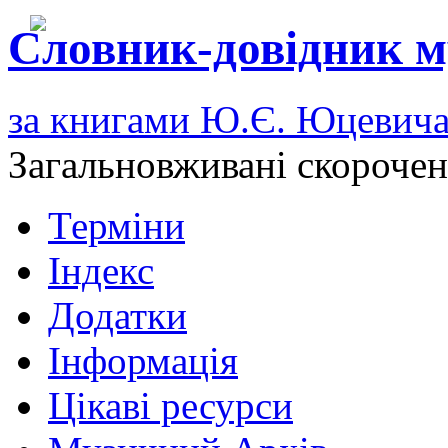
Словник-довідник м
за книгами Ю.Є. Юцевич
Загальновживані скороче
Терміни
Індекс
Додатки
Інформація
Цікаві ресурси