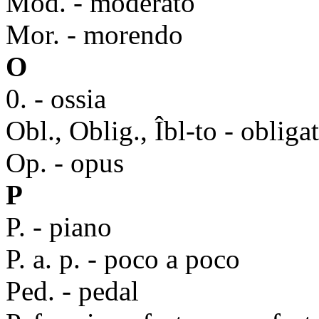
Mod. - moderato
Mor. - morendo
O
0. - ossia
Obl., Oblig., Îbl-to - obliga
Op. - opus
P
P. - piano
P. a. p. - poco a poco
Ped. - pedal