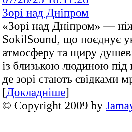
Зорі над Дніпром
«Зорі над Дніпром» — ніж
SokilSound, що поєднує у
атмосферу та щиру душевн
із близькою людиною під 
де зорі стають свідками мр
[
Докладніше
]
© Copyright 2009 by
Jama