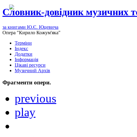
Словник-довідник музичних т
за книгами Ю.Є. Юцевича
Опера "Кирило Кожум'яка"
Терміни
Індекс
Додатки
Інформація
Цікаві ресурси
Музичний Архів
Фрагменти опери.
previous
play