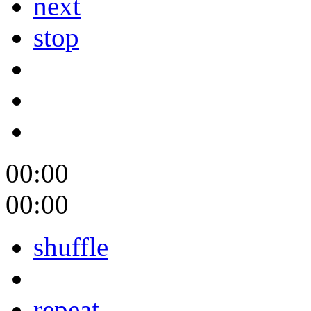
next
stop
00:00
00:00
shuffle
repeat