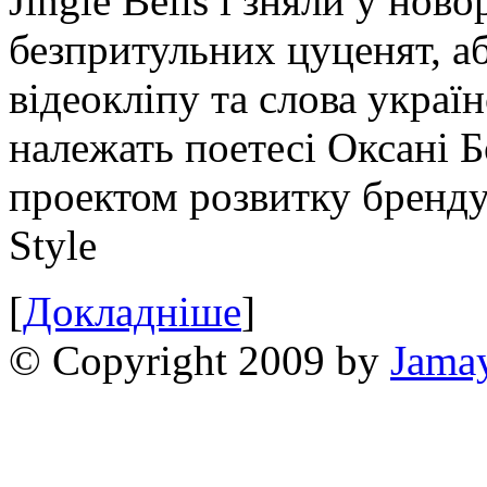
Jingle Bells і зняли у нов
безпритульних цуценят, аб
відеокліпу та слова україн
належать поетесі Оксані Б
проектом розвитку бренду
Style
[
Докладніше
]
© Copyright 2009 by
Jama