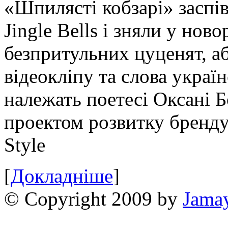
«Шпилясті кобзарі» заспі
Jingle Bells і зняли у нов
безпритульних цуценят, аб
відеокліпу та слова україн
належать поетесі Оксані Б
проектом розвитку бренду
Style
[
Докладніше
]
© Copyright 2009 by
Jama