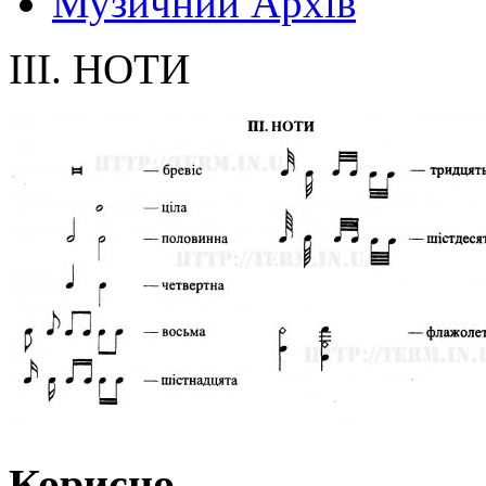
Музичний Архів
III. НОТИ
Корисно