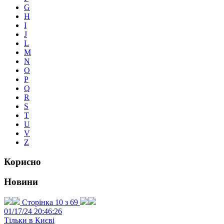
G
H
I
J
L
M
N
O
P
Q
R
S
T
U
V
Z
Корисно
Новини
Сторінка 10 з 69
01/17/24 20:46:26
Тільки в Києві