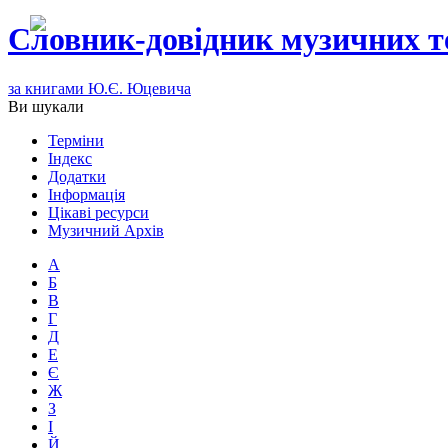
Словник-довідник музичних т
за книгами Ю.Є. Юцевича
Ви шукали
Терміни
Індекс
Додатки
Інформація
Цікаві ресурси
Музичний Архів
А
Б
В
Г
Д
Е
Є
Ж
З
І
Й