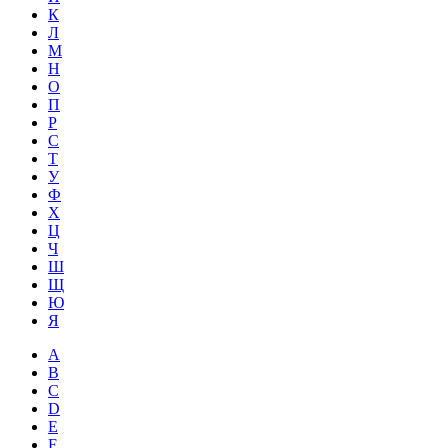
К
Л
М
Н
О
П
Р
С
Т
У
Ф
Х
Ц
Ч
Ш
Щ
Ю
Я
A
B
C
D
E
F