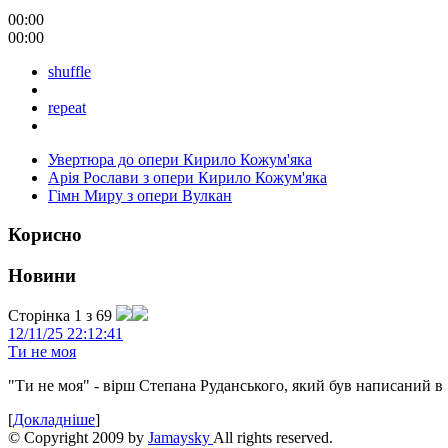
00:00
00:00
shuffle
repeat
Увертюра до опери Кирило Кожум'яка
Арія Рослави з опери Кирило Кожум'яка
Гімн Миру з опери Вулкан
Корисно
Новини
Сторінка 1 з 69
12/11/25 22:12:41
Ти не моя
"Ти не моя" - вірш Степана Руданського, який був написаний в 
[
Докладніше
]
© Copyright 2009 by
Jamaysky
All rights reserved.