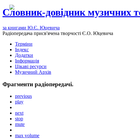
Словник-довідник музичних т
за книгами Ю.Є. Юцевича
Радіопередача присв'ячена творчості Є.О. Юцевича
Терміни
Індекс
Додатки
Інформація
Цікаві ресурси
Музичний Архів
Фрагменти радіопередачі.
previous
play
next
stop
mute
max volume