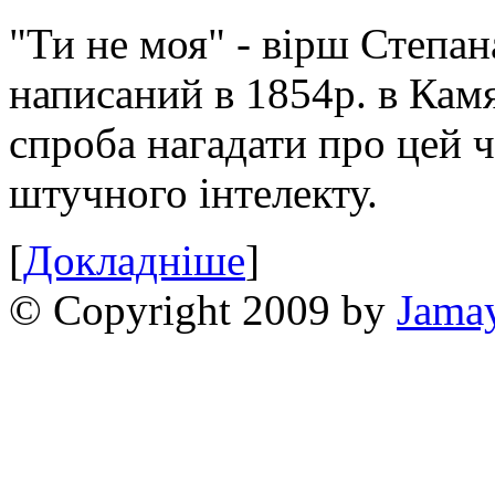
"Ти не моя" - вірш Степан
написаний в 1854р. в Камя
спроба нагадати про цей 
штучного інтелекту.
[
Докладніше
]
© Copyright 2009 by
Jama