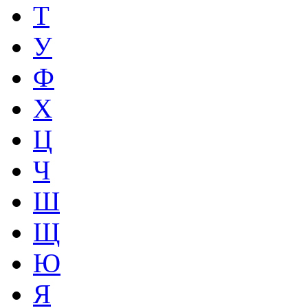
Т
У
Ф
Х
Ц
Ч
Ш
Щ
Ю
Я