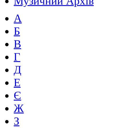
Музичний Архів
А
Б
В
Г
Д
Е
Є
Ж
З