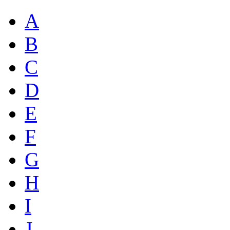
A
B
C
D
E
F
G
H
I
J