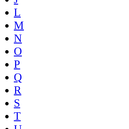
L
M
N
O
P
Q
R
S
T
U