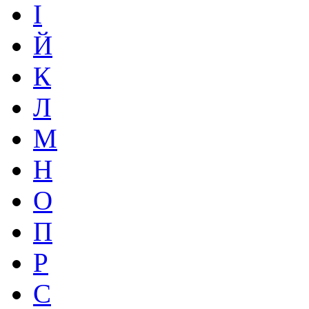
І
Й
К
Л
М
Н
О
П
Р
С