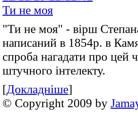
Ти не моя
"Ти не моя" - вірш Степан
написаний в 1854р. в Камя
спроба нагадати про цей 
штучного інтелекту.
[
Докладніше
]
© Copyright 2009 by
Jama