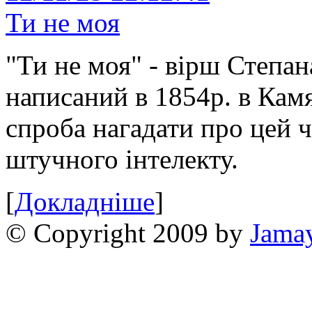
Ти не моя
"Ти не моя" - вірш Степан
написаний в 1854р. в Камя
спроба нагадати про цей 
штучного інтелекту.
[
Докладніше
]
© Copyright 2009 by
Jama