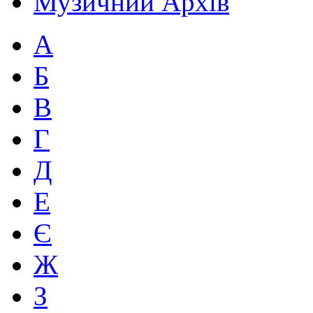
Музичний Архів
А
Б
В
Г
Д
Е
Є
Ж
З