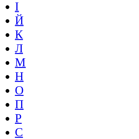
І
Й
К
Л
М
Н
О
П
Р
С