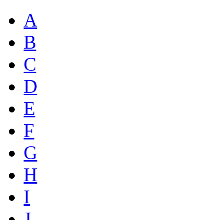
A
B
C
D
E
F
G
H
I
J