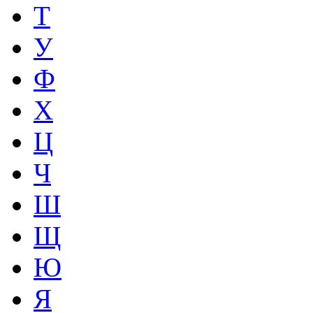
Т
У
Ф
Х
Ц
Ч
Ш
Щ
Ю
Я