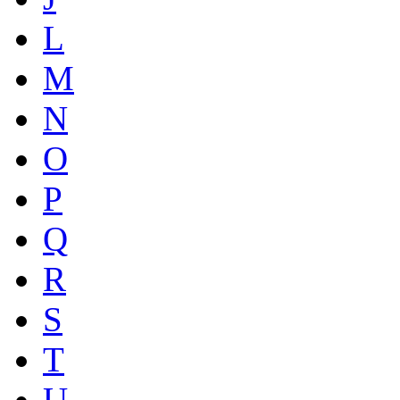
L
M
N
O
P
Q
R
S
T
U