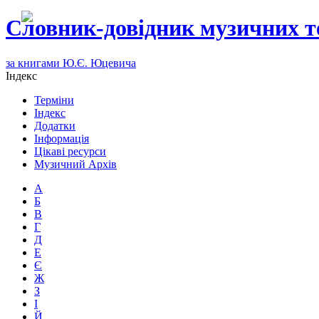
Словник-довідник музичних т
за книгами Ю.Є. Юцевича
Індекс
Терміни
Індекс
Додатки
Інформація
Цікаві ресурси
Музичний Архів
А
Б
В
Г
Д
Е
Є
Ж
З
І
Й