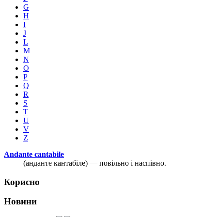
G
H
I
J
L
M
N
O
P
Q
R
S
T
U
V
Z
Andante cantabile
(анданте кантабіле) — повільно і наспівно.
Корисно
Новини