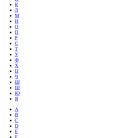
К
Л
М
Н
О
П
Р
С
Т
У
Ф
Х
Ц
Ч
Ш
Щ
Ю
Я
A
B
C
D
E
F