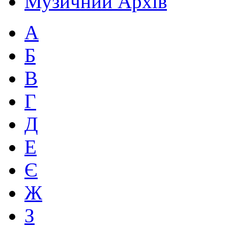
Музичний Архів
А
Б
В
Г
Д
Е
Є
Ж
З