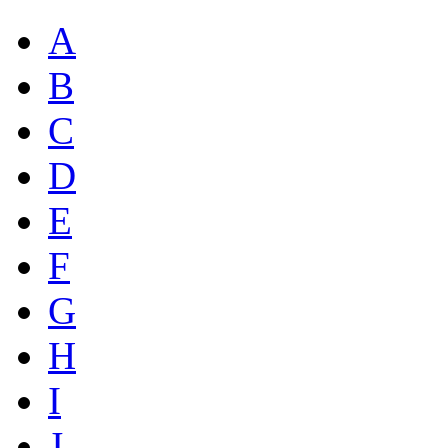
A
B
C
D
E
F
G
H
I
J