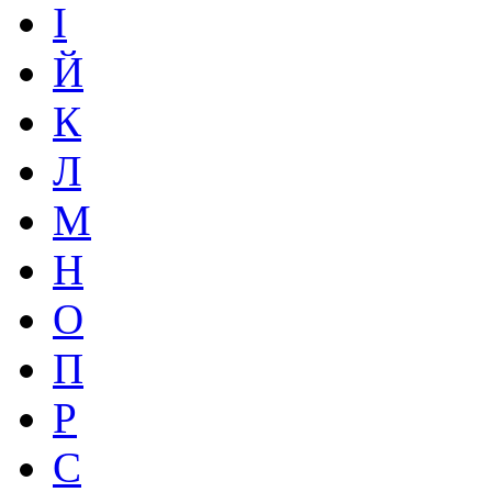
І
Й
К
Л
М
Н
О
П
Р
С