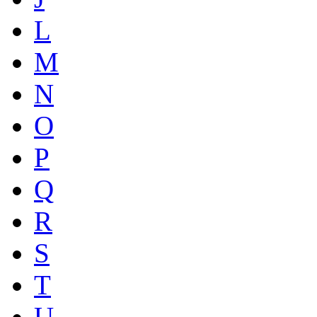
L
M
N
O
P
Q
R
S
T
U