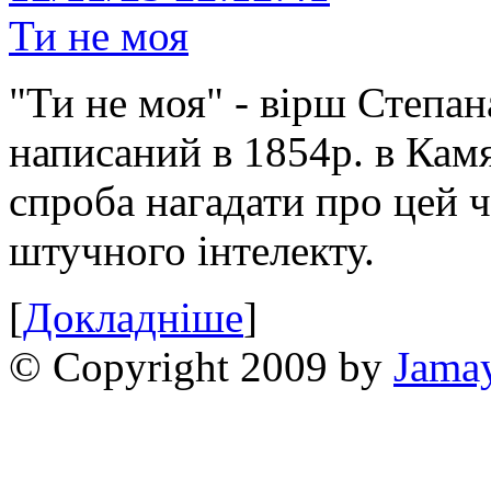
Ти не моя
"Ти не моя" - вірш Степан
написаний в 1854р. в Камя
спроба нагадати про цей 
штучного інтелекту.
[
Докладніше
]
© Copyright 2009 by
Jama