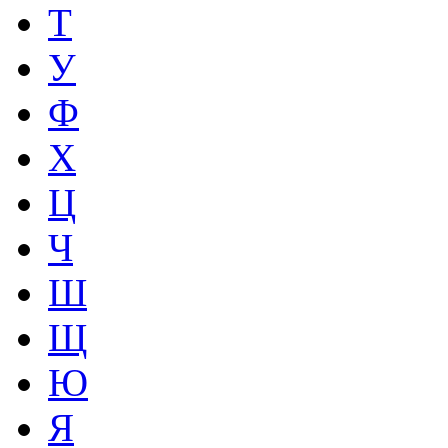
Т
У
Ф
Х
Ц
Ч
Ш
Щ
Ю
Я