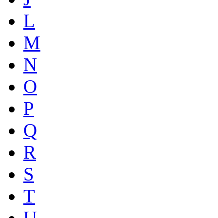
L
M
N
O
P
Q
R
S
T
U