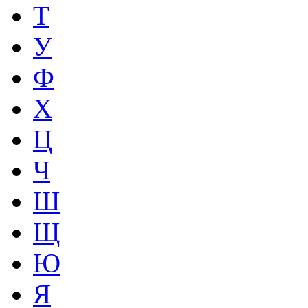
Т
У
Ф
Х
Ц
Ч
Ш
Щ
Ю
Я