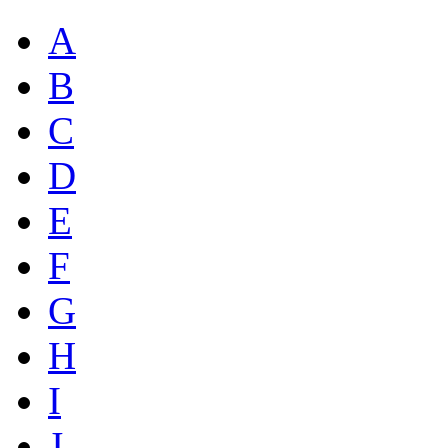
A
B
C
D
E
F
G
H
I
J