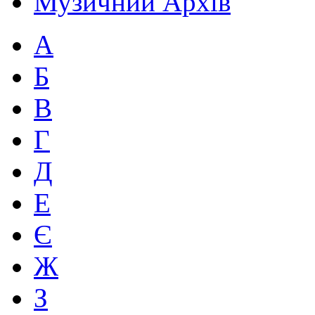
Музичний Архів
А
Б
В
Г
Д
Е
Є
Ж
З