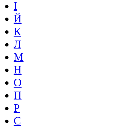
І
Й
К
Л
М
Н
О
П
Р
С