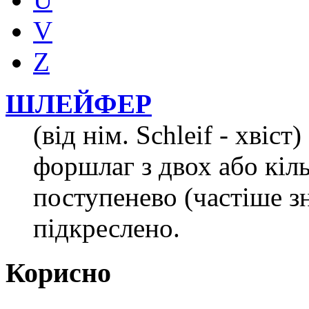
V
Z
ШЛЕЙФЕР
(від нім. Schleif - хвіс
форшлаг з двох або кіль
поступенево (частіше з
підкреслено.
Корисно