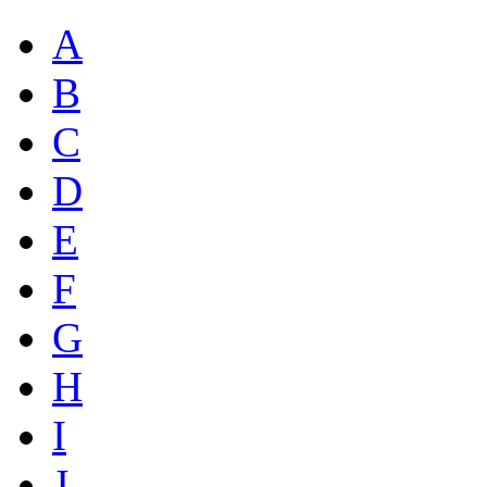
A
B
C
D
E
F
G
H
I
J