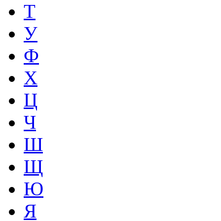
Т
У
Ф
Х
Ц
Ч
Ш
Щ
Ю
Я