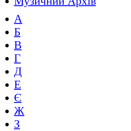
Музичний Архів
А
Б
В
Г
Д
Е
Є
Ж
З