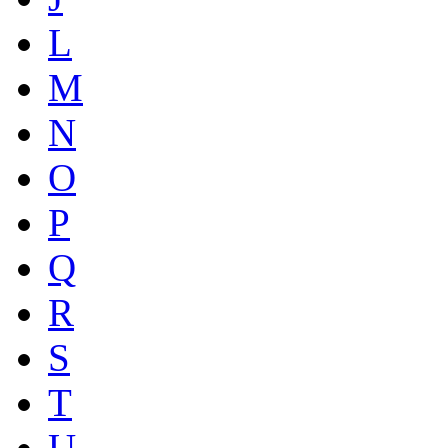
L
M
N
O
P
Q
R
S
T
U