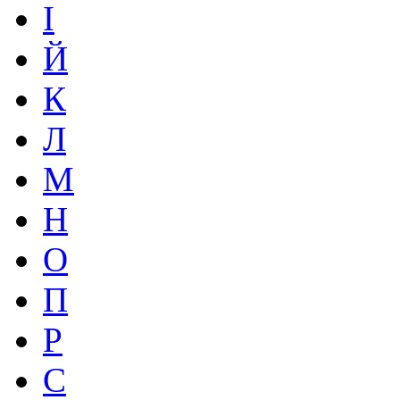
І
Й
К
Л
М
Н
О
П
Р
С