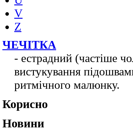
V
Z
ЧЕЧІТКА
- естрадний (частіше чо
вистукування підошвами
ритмічного малюнку.
Корисно
Новини