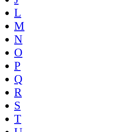
L
M
N
O
P
Q
R
S
T
U