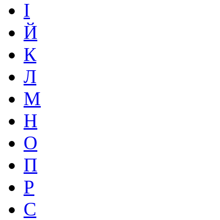
І
Й
К
Л
М
Н
О
П
Р
С