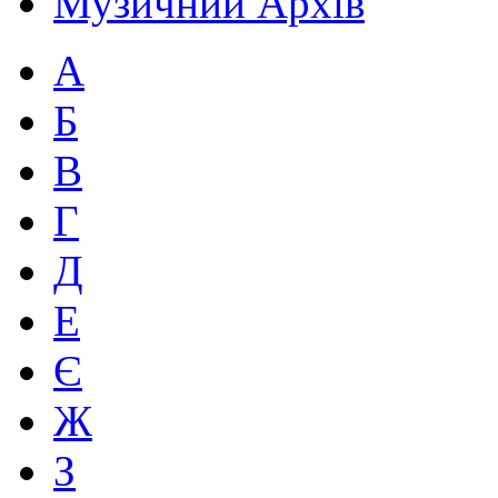
Музичний Архів
А
Б
В
Г
Д
Е
Є
Ж
З