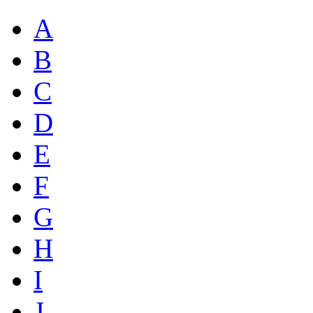
A
B
C
D
E
F
G
H
I
J