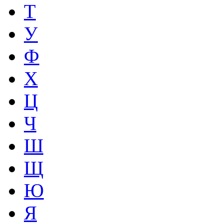
Т
У
Ф
Х
Ц
Ч
Ш
Щ
Ю
Я