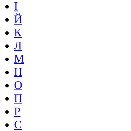
І
Й
К
Л
М
Н
О
П
Р
С