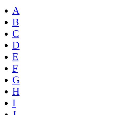
A
B
C
D
E
F
G
H
I
J