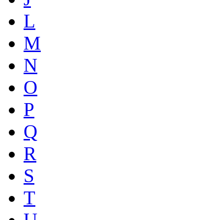
L
M
N
O
P
Q
R
S
T
U