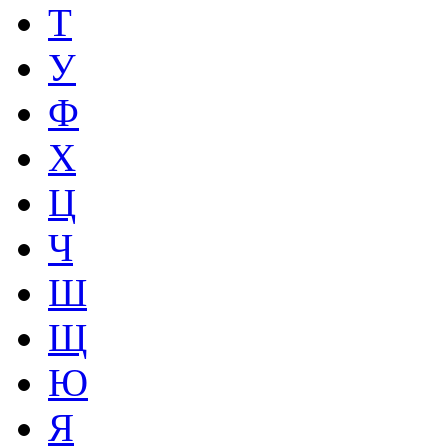
Т
У
Ф
Х
Ц
Ч
Ш
Щ
Ю
Я