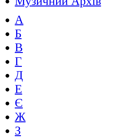
Музичний Архів
А
Б
В
Г
Д
Е
Є
Ж
З