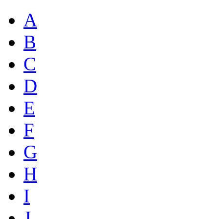
A
B
C
D
E
F
G
H
I
J