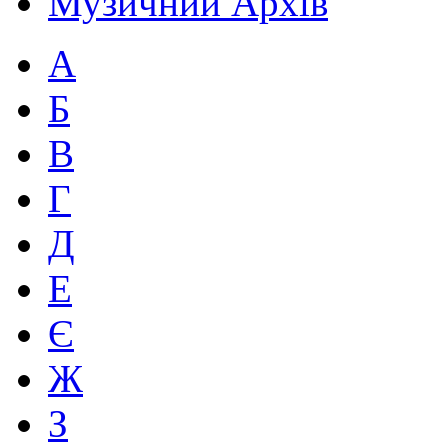
Музичний Архів
А
Б
В
Г
Д
Е
Є
Ж
З