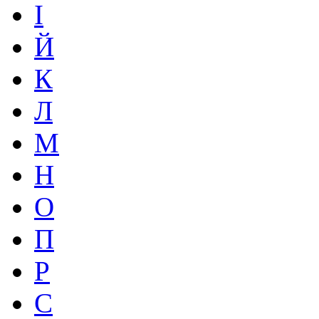
І
Й
К
Л
М
Н
О
П
Р
С