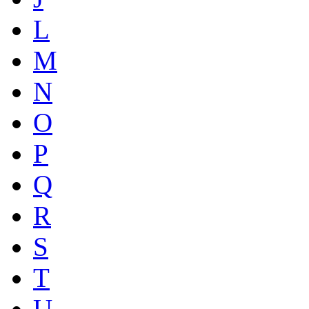
L
M
N
O
P
Q
R
S
T
U