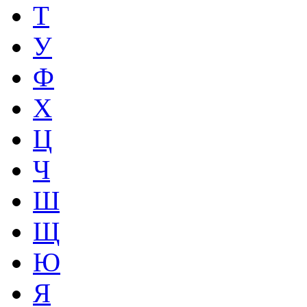
Т
У
Ф
Х
Ц
Ч
Ш
Щ
Ю
Я