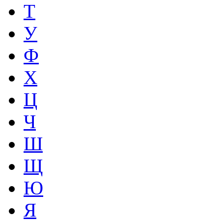
Т
У
Ф
Х
Ц
Ч
Ш
Щ
Ю
Я