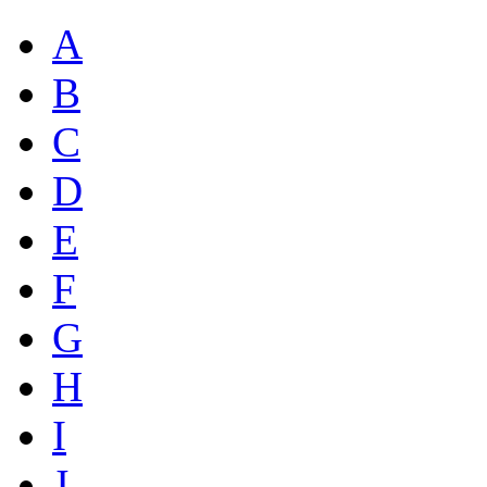
A
B
C
D
E
F
G
H
I
J