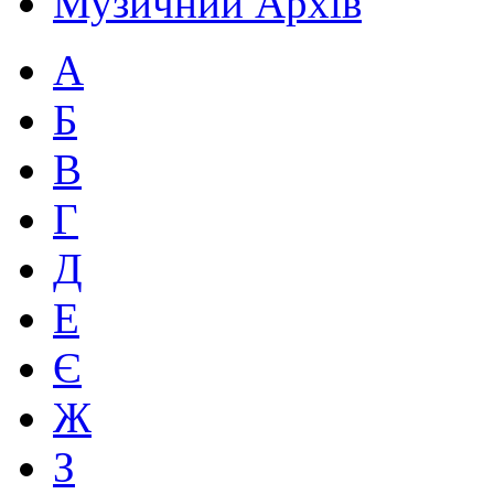
Музичний Архів
А
Б
В
Г
Д
Е
Є
Ж
З