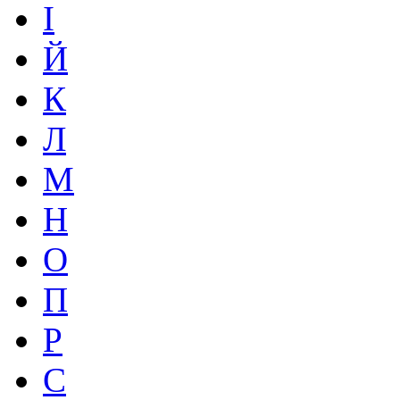
І
Й
К
Л
М
Н
О
П
Р
С