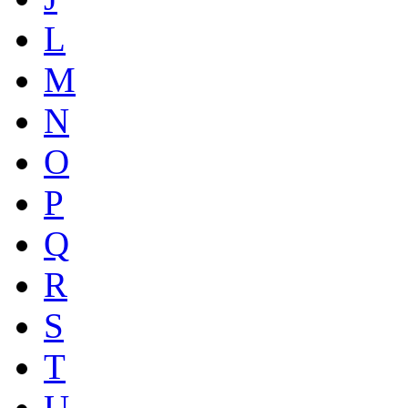
L
M
N
O
P
Q
R
S
T
U