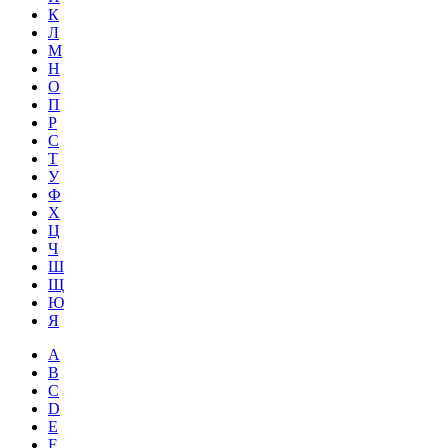
К
Л
М
Н
О
П
Р
С
Т
У
Ф
Х
Ц
Ч
Ш
Щ
Ю
Я
A
B
C
D
E
F