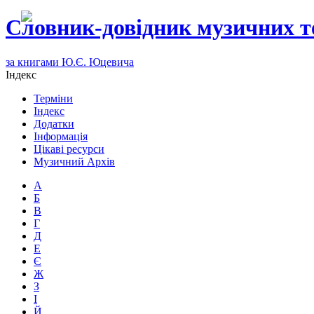
Словник-довідник музичних т
за книгами Ю.Є. Юцевича
Індекс
Терміни
Індекс
Додатки
Інформація
Цікаві ресурси
Музичний Архів
А
Б
В
Г
Д
Е
Є
Ж
З
І
Й