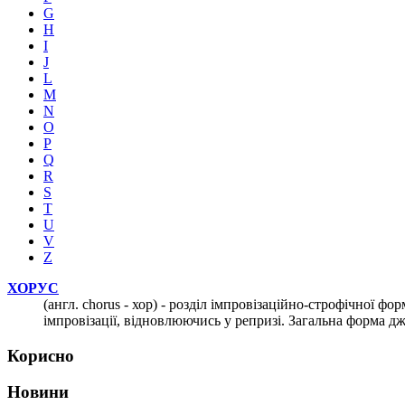
G
H
I
J
L
M
N
O
P
Q
R
S
T
U
V
Z
ХОРУС
(англ. chorus - хор) - розділ імпровізаційно-строфічної 
імпровізації, відновлюючись у репризі. Загальна форма джаз
Корисно
Новини