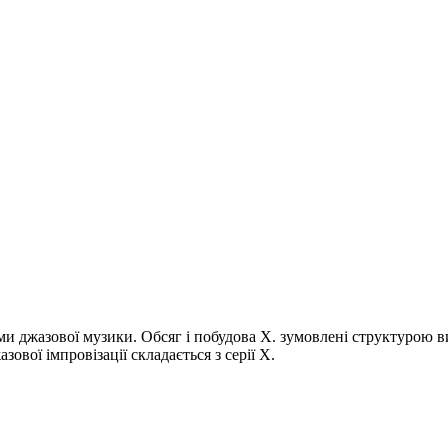
форми джазової музики. Обсяг і побудова Х. зумовлені структурою 
ової імпровізації складається з серії Х.