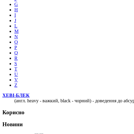
G
H
I
J
L
M
N
O
P
Q
R
S
T
U
V
Z
ХЕВІ-БЛЕК
(англ. heavy - важкий, black - чорний) - доведення до аб
Корисно
Новини