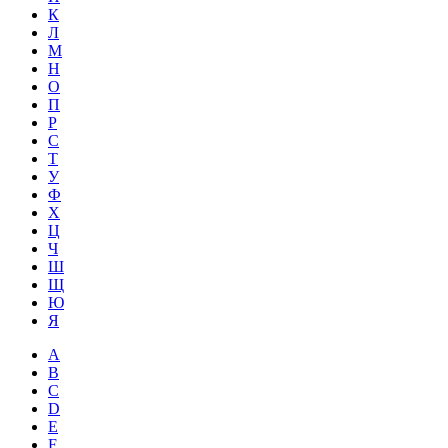
К
Л
М
Н
О
П
Р
С
Т
У
Ф
Х
Ц
Ч
Ш
Щ
Ю
Я
A
B
C
D
E
F