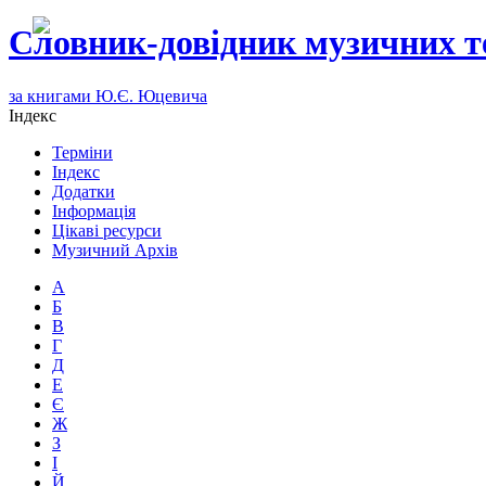
Словник-довідник музичних т
за книгами Ю.Є. Юцевича
Індекс
Терміни
Індекс
Додатки
Інформація
Цікаві ресурси
Музичний Архів
А
Б
В
Г
Д
Е
Є
Ж
З
І
Й