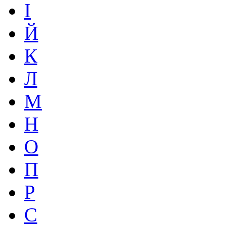
І
Й
К
Л
М
Н
О
П
Р
С