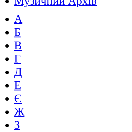
Музичний Архів
А
Б
В
Г
Д
Е
Є
Ж
З