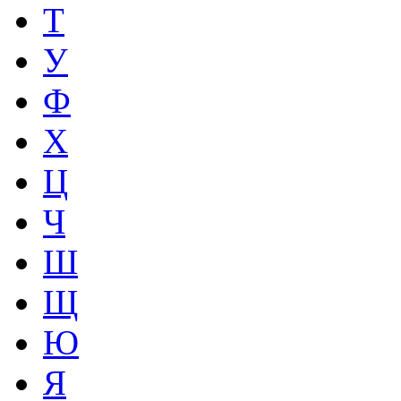
Т
У
Ф
Х
Ц
Ч
Ш
Щ
Ю
Я