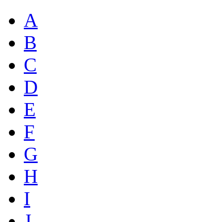
A
B
C
D
E
F
G
H
I
J