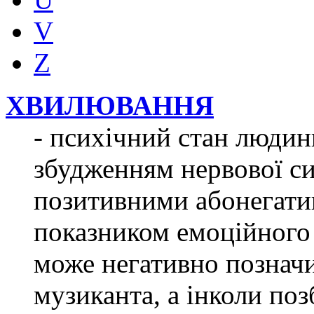
V
Z
ХВИЛЮВАННЯ
- психічний стан люди
збудженням нервової си
позитивними абонегати
показником емоційного
може негативно позначи
музиканта, а інколи по