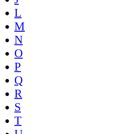
L
M
N
O
P
Q
R
S
T
U